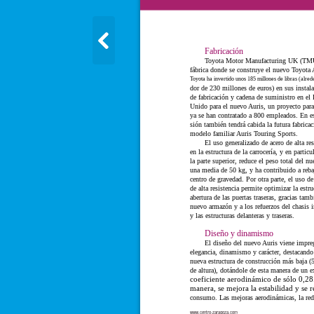
Fabricación
Toyota Motor Manufacturing UK (TMU
fábrica donde se construye el nuevo Toyota 
Toyota ha invertido unos 185 millones de libras (alred
dor de 230 millones de euros) en sus instal
de fabricación y cadena de suministro en el
Unido para el nuevo Auris, un proyecto para
ya se han contratado a 800 empleados. En es
sión también tendrá cabida la futura fabricac
modelo familiar Auris Touring Sports.
El uso generalizado de acero de alta res
en la estructura de la carrocería, y en particu
la parte superior, reduce el peso total del n
una media de 50 kg, y ha contribuido a rebaj
centro de gravedad. Por otra parte, el uso de
de alta resistencia permite optimizar la estru
abertura de las puertas traseras, gracias tamb
nuevo armazón y a los refuerzos del chasis i
y las estructuras delanteras y traseras.
Diseño y dinamismo
El diseño del nuevo Auris viene impre
elegancia, dinamismo y carácter, destacando
nueva estructura de construcción más baja
de altura), dotándole de esta manera de un e
coeficiente aerodinámico de sólo 0,28
manera, se mejora la estabilidad y se r
consumo. Las mejoras aerodinámicas, la re
www.centro-zaragoza.com