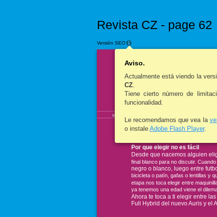
Revista CZ - page 62
Versión SEO
Aviso.
Actualmente está viendo la ver
Novedades del automóvil
La corr
CZ
.
Tiene cierto número de limitac
funcionalidad.
TOYOTA 
62
Le recomendamos que vea la
ve
C'est la Vi
o instale
Adobe Flash Player
.
Por que elegir no es fácil
Desde que nacemos alguien elige 
final blanco para no discutir. Cuan
negro o blanco, luego entre futbo
bicicleta o patín, gafas o lentillas y
etapa nos toca elegir entre maquinil
ya tenemos una edad viene el dilema 
Ahora te toca a ti elegir entre l
Full Hybrid del nuevo Auris y el 