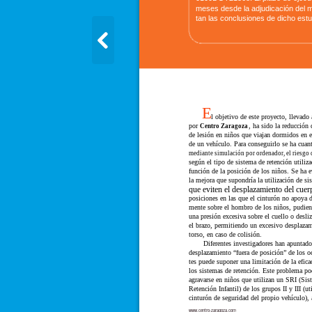
meses desde la adjudicación del 
tan las conclusiones de dicho estu
E
l objetivo de este proyecto, llevado 
por
Centro Zaragoza
, ha sido la reducción 
de lesión en niños que viajan dormidos en el
de un vehículo. Para conseguirlo se ha cuant
mediante simulación por ordenador, el riesgo 
según el tipo de sistema de retención utiliz
función de la posición de los niños. Se ha 
la mejora que supondría la utilización de si
que eviten el desplazamiento del cuer
posiciones en las que el cinturón no apoya d
mente sobre el hombro de los niños, pudien
una presión excesiva sobre el cuello o desliz
el brazo, permitiendo un excesivo desplazam
torso, en caso de colisión.
Diferentes investigadores han apuntado
desplazamiento “fuera de posición” de los o
tes puede suponer una limitación de la efica
los sistemas de retención. Este problema po
agravarse en niños que utilizan un SRI (Sis
Retención Infantil) de los grupos II y III (uti
cinturón de seguridad del propio vehículo),
www.centro-zaragoza.com