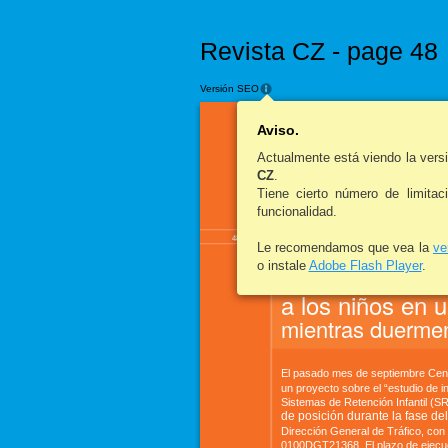
Revista CZ - page 48
Versión SEO
Aviso.
Actualmente está viendo la ver
Seguridad vial
Sistemas de Ret
CZ
.
Tiene cierto número de limitac
Dulces s
funcionalidad.
48
Le recomendamos que vea la
ve
o instale
Adobe Flash Player
.
Análisis de la i
a los niños en 
mientras duermen
El pasado mes de septiembre Centr
un proyecto sobre el “estudio de i
Sistemas de Retención Infantil (SR
de posición durante la fase del
Dirección General de Tráfico, con
0100DGT21368. El plazo de ejecuc