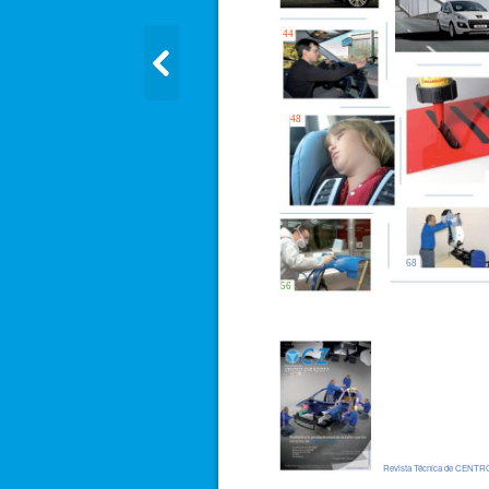
44
48
68
56
Revista Técnica de CEN