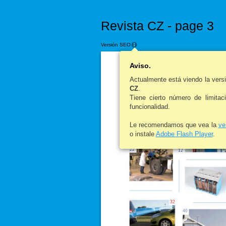
Revista CZ - page 3
Versión SEO
Aviso.
Actualmente está viendo la ver
CZ
.
Tiene cierto número de limitac
6
funcionalidad.
Le recomendamos que vea la
ve
o instale
Adobe Flash Player
.
22
12
32
40