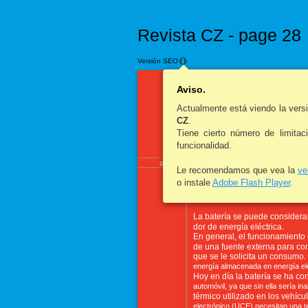
Revista CZ - page 28
Versión SEO
Aviso.
Actualmente está viendo la ver
Mecánica y electrónica
CZ
.
Tiene cierto número de limitac
La bate
funcionalidad.
automó
28
Le recomendamos que vea la
ve
o instale
Adobe Flash Player
.
La batería se puede considerar
dor de energía eléctrica.
En general, el funcionamiento 
de una fuente externa para con
que se le solicita un consumo.
energía almacenada en energía elé
Hoy en día la batería se ha co
automóvil, ya que sin ella sería i
térmico utilizado en los vehícu
electrónico (UCE) necesitan una t