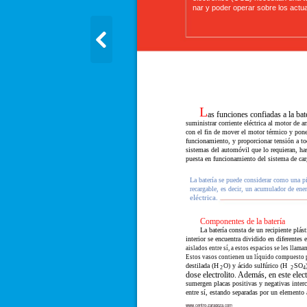
nar y poder operar sobre los actu
L
as funciones confiadas a la bat
suministrar corriente eléctrica al motor de a
con el fin de mover el motor térmico y pone
funcionamiento, y proporcionar tensión a to
sistemas del automóvil que lo requieran, has
puesta en funcionamiento del sistema de car
La batería se puede considerar como una pi
recargable, es decir, un acumulador de ener
eléctrica.
Componentes de la batería
La batería consta de un recipiente plás
interior se encuentra dividido en diferentes 
aislados entre sí, a estos espacios se les llama
Estos vasos contienen un líquido compuesto 
destilada (H
O) y ácido sulfúrico (H
SO
2
2
4
dose electrolito. Además, en este elect
sumergen placas positivas y negativas interc
entre sí, estando separadas por un elemento a
www.centro-zaragoza.com