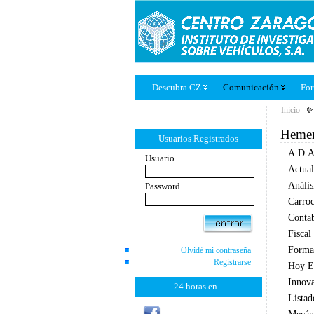
Descubra CZ
Comunicación
Fo
Inicio
Hemer
Usuarios Registrados
A.D.A
Usuario
Actual
Anális
Password
Carroc
Conta
Fiscal
Forma
Olvidé mi contraseña
Registrarse
Hoy E
Innova
24 horas en...
Listad