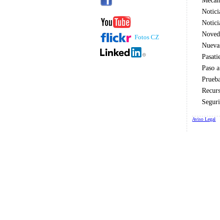
Mecáni
Notici
Notici
Noved
Fotos CZ
Nueva
Pasat
Paso a
Prueb
Recur
Seguri
Aviso Legal