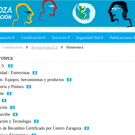
rmación
Certificación
Servicios
Seguridad Vial
Publicaciones
Comunicación
Revista técnica CZ
Hemeroteca
oteca
.S.
idad / Entrevistas
is: Equipos, herramientas y productos
ería y Pintura
ble
ción
scribe
ción y Tecnología
o de Recambio Certificado por Centro Zaragoza