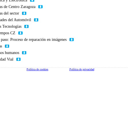
ca y Electrónica
as de Centro Zaragoza
as del sector
ades del Automóvil
s Tecnologías
iempos CZ
 paso: Proceso de reparación en imágenes
as
sos humanos
dad Vial
Política de cookies
Política de privacidad