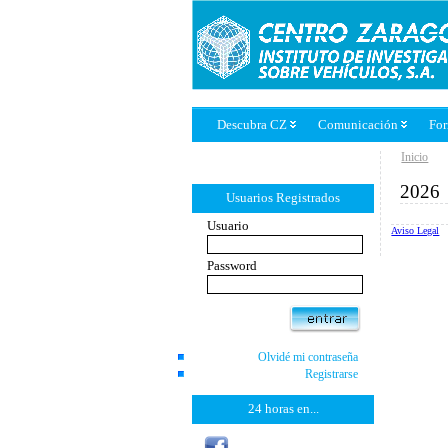
Descubra CZ
Comunicación
Fo
Inicio
2026
Usuarios Registrados
Usuario
Aviso Legal
Password
Olvidé mi contraseña
Registrarse
24 horas en...