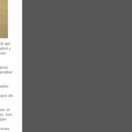
59 del
bril y
ción
goza
 acabar
rador.
ware de
er el
as, son
ijan
resas