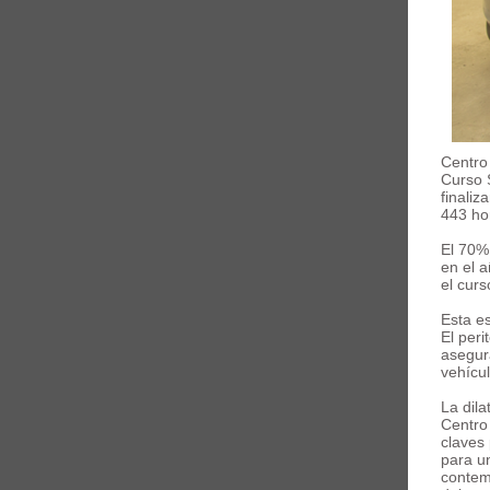
Centro 
Curso 
finaliz
443 hor
El 70%
en el 
el curs
Esta es
El per
asegur
vehícu
La dil
Centro
claves
para un
contemp