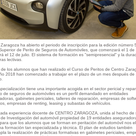
Zaragoza ha abierto el periodo de inscripción para la edición número 
Superior de Perito de Seguros de Automóviles, que comenzará el 1 de a
ará el 12 de julio. El sistema de formación es "semipresencial" y la dura
as lectivas.
 de los alumnos que han realizado el Curso de Peritos de Centro Zara
año 2018 han comenzado a trabajar en el plazo de un mes después de
o.
pecialización tiene una importante acogida en el sector pericial y repa
ito de seguros de automóviles es un perfil demandado en entidades
adoras, gabinetes periciales, talleres de reparación, empresas de soft
los, empresas de renting, leasing y subastas de vehículos.
atada experiencia docente de CENTRO ZARAGOZA, unida al hecho de s
 de Investigación del automóvil propiedad de 19 entidades asegurador
 para que los alumnos que se forman en peritación del automóvil nos el
a formación tan especializada y técnica. El plan de estudios también
la la realización de prácticas formativas en gabinetes periciales, emp