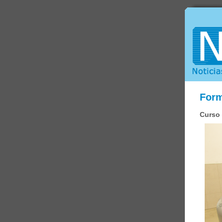
Form
Curso 