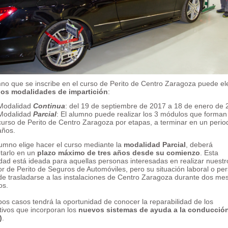
mno que se inscribe en el curso de Perito de Centro Zaragoza puede el
os modalidades de impartición
:
Modalidad
Continua
: del 19 de septiembre de 2017 a 18 de enero de 
Modalidad
Parcial
: El alumno puede realizar los 3 módulos que forman
curso de Perito de Centro Zaragoza por etapas, a terminar en un perio
años.
lumno elige hacer el curso mediante la
modalidad Parcial
, deberá
tarlo en un
plazo máximo de tres años desde su comienzo
. Esta
dad está ideada para aquellas personas interesadas en realizar nuestr
r de Perito de Seguros de Automóviles, pero su situación laboral o pe
ide trasladarse a las instalaciones de Centro Zaragoza durante dos me
os.
os casos tendrá la oportunidad de conocer la reparabilidad de los
tivos que incorporan los
nuevos sistemas de ayuda a la conducció
)
.