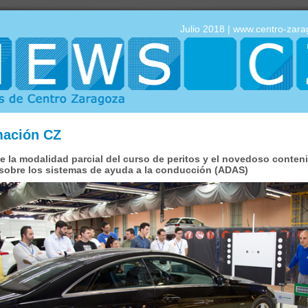
Julio 2018 |
www.centro-zar
ación CZ
 la modalidad parcial del curso de peritos y el novedoso conten
sobre los sistemas de ayuda a la conducción (ADAS)