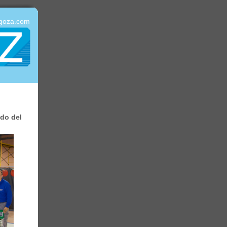
agoza.com
ido del