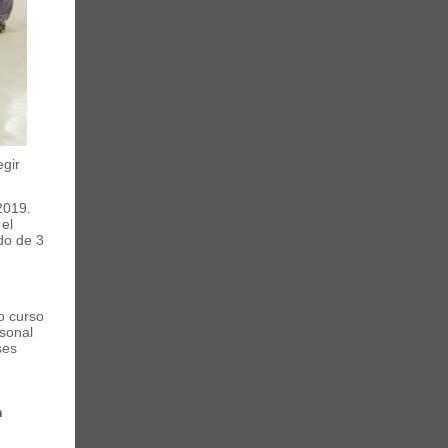
egir
2019.
 el
do de 3
o curso
rsonal
ses
n