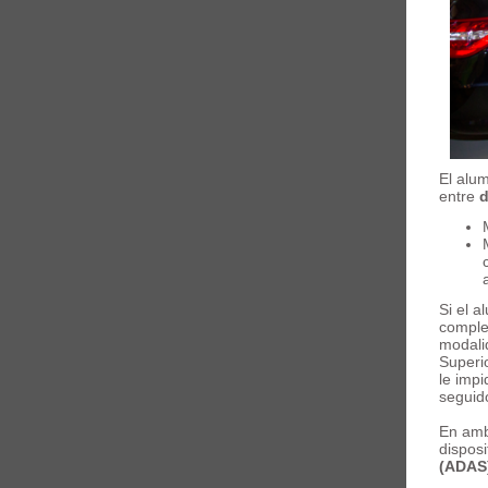
El alu
entre
d
Si el a
comple
modali
Superio
le imp
seguid
En amb
disposi
(ADAS