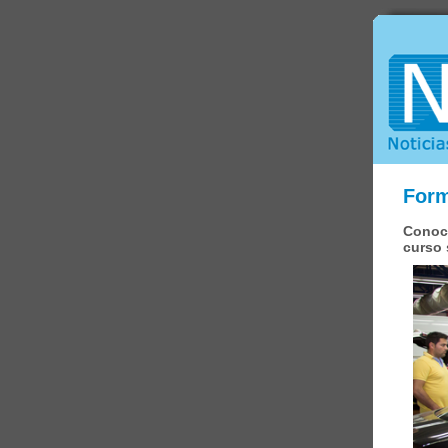
Form
Conoce
curso 